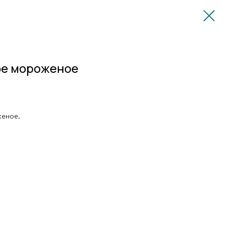
ое мороженое
женое.