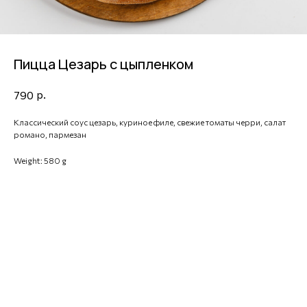
Пицца Цезарь с цыпленком
р.
790
Классический соус цезарь, куриное филе, свежие томаты черри, салат
романо, пармезан
Weight: 580 g