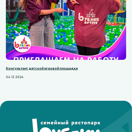
Консультант детской игровой площадки
Тюмень «Бублик Бум!»
ул. Мельникайте, 116 к1, 2 этаж
04.12.2024
МФК "АРСИБ"
ПОСТРОИТЬ МАРШРУТ
Тел.: +7 (345) 246 10 10
Прайс и тарифы
МАХ +7 (982) 907 90 11
Режим работы:
Афиша
Пн 12:00 – 22:00
Доставка
Вт-Вс 10:00 – 22:00